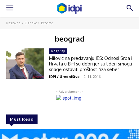
Naslovna
Oznake
Beograd
beograd
Događaji
Milović na predavanju IES: Odnosi Srba i
Hrvata u BiH su dobri jer su lideri smogli
snage ostaviti prošlost “iza sebe”
IDPI / Uredništvo
-
2. 11. 2016.
- Advertisement -
Must Read