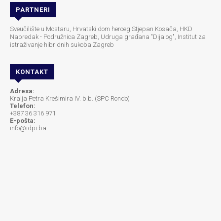
PARTNERI
Sveučilište u Mostaru, Hrvatski dom herceg Stjepan Kosača, HKD
Napredak - Podružnica Zagreb, Udruga građana "Dijalog", Institut za
istraživanje hibridnih sukoba Zagreb
KONTAKT
Adresa:
Kralja Petra Krešimira IV. b.b. (SPC Rondo)
Telefon:
+387 36 316 971
E-pošta:
info@idpi.ba