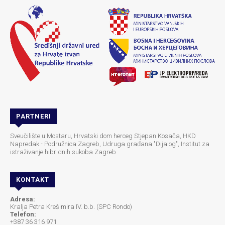
PARTNERI
Sveučilište u Mostaru, Hrvatski dom herceg Stjepan Kosača, HKD
Napredak - Podružnica Zagreb, Udruga građana "Dijalog", Institut za
istraživanje hibridnih sukoba Zagreb
KONTAKT
Adresa:
Kralja Petra Krešimira IV. b.b. (SPC Rondo)
Telefon:
+387 36 316 971