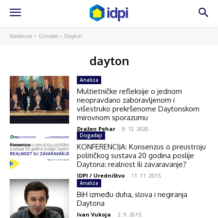
Naslovna
Oznake
Dayton
dayton
Analiza
Multietničke refleksije o jednom
neopravdano zaboravljenom i
višestruko prekršenome Daytonskom
mirovnom sporazumu
Dražen Pehar
-
9. 12. 2020.
Događaji
KONFERENCIJA: Konsenzus o preustroju
političkog sustava 20 godina poslije
Daytona: realnost ili zavaravanje?
IDPI / Uredništvo
-
11. 11. 2015.
Analiza
BiH između duha, slova i negiranja
Daytona
Ivan Vukoja
-
2. 9. 2015.