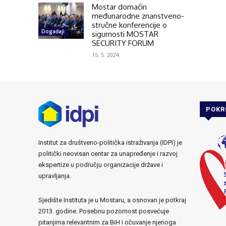
Mostar domaćin
međunarodne znanstveno-
stručne konferencije o
Događaji
sigurnosti MOSTAR
SECURITY FORUM
15. 5. 2024.
POKR
Institut za društveno-politička istraživanja (IDPI) je
politički neovisan centar za unapređenje i razvoj
ekspertize u području organizacije države i
upravljanja.
Sjedište Instituta je u Mostaru, a osnovan je potkraj
2013. godine. Posebnu pozornost posvećuje
pitanjima relevantnim za BiH i očuvanje njenoga