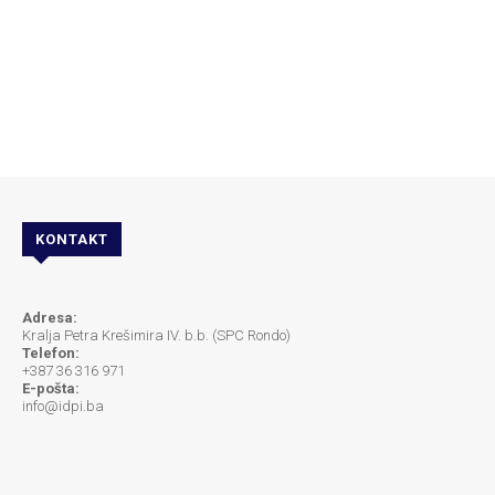
KONTAKT
Adresa:
Kralja Petra Krešimira IV. b.b. (SPC Rondo)
Telefon:
+387 36 316 971
E-pošta:
info@idpi.ba