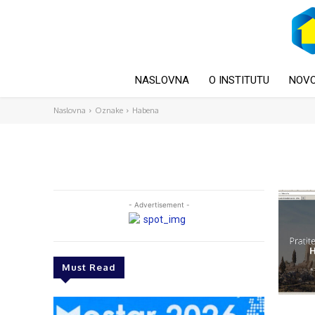
NASLOVNA
O INSTITUTU
NOVO
Naslovna
Oznake
Habena
- Advertisement -
Must Read