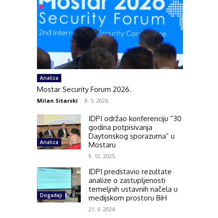
Analiza
Mostar Security Forum 2026.
Milan Sitarski
-
8. 5. 2026.
IDPI održao konferenciju “30
godina potpisivanja
Daytonskog sporazuma” u
Analiza
Mostaru
9. 12. 2025.
IDPI predstavio rezultate
analize o zastupljenosti
temeljnih ustavnih načela u
Događaji
medijskom prostoru BiH
21. 6. 2024.