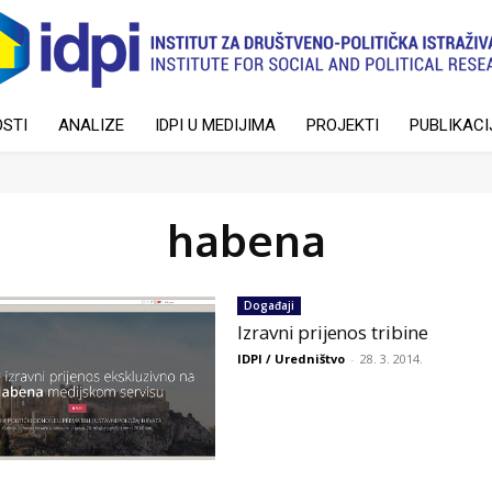
STI
ANALIZE
IDPI U MEDIJIMA
PROJEKTI
PUBLIKACI
habena
Događaji
Izravni prijenos tribine
IDPI / Uredništvo
-
28. 3. 2014.