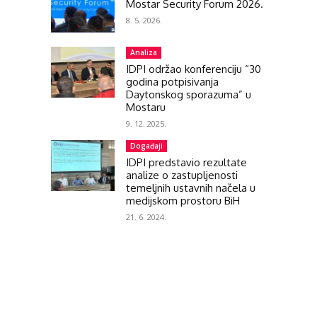
Mostar Security Forum 2026.
8. 5. 2026.
Analiza
IDPI održao konferenciju “30
godina potpisivanja
Daytonskog sporazuma” u
Mostaru
9. 12. 2025.
Događaji
IDPI predstavio rezultate
analize o zastupljenosti
temeljnih ustavnih načela u
medijskom prostoru BiH
21. 6. 2024.