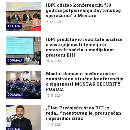
IDPI održao konferenciju “30
godina potpisivanja Daytonskog
sporazuma” u Mostaru
9. 12. 2025.
ANALIZA
IDPI predstavio rezultate analize
o zastupljenosti temeljnih
ustavnih načela u medijskom
prostoru BiH
DOGAĐAJI
21. 6. 2024.
Mostar domaćin međunarodne
znanstveno-stručne konferencije
o sigurnosti MOSTAR SECURITY
FORUM
DOGAĐAJI
15. 5. 2024.
„Član Predsjedništva BiH iz
reda….“ neustavan je, proturječan
i apsurdan izraz
14. 3. 2024.
ANALIZA