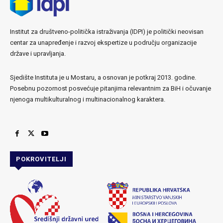
Institut za društveno-politička istraživanja (IDPI) je politički neovisan
centar za unapređenje i razvoj ekspertize u području organizacije
države i upravljanja.
Sjedište Instituta je u Mostaru, a osnovan je potkraj 2013. godine.
Posebnu pozornost posvećuje pitanjima relevantnim za BiH i očuvanje
njenoga multikulturalnog i multinacionalnog karaktera.
POKROVITELJI