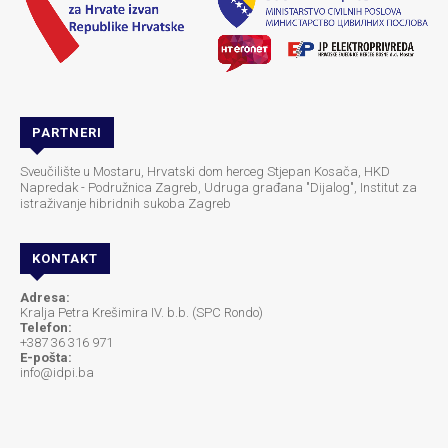
PARTNERI
Sveučilište u Mostaru, Hrvatski dom herceg Stjepan Kosača, HKD
Napredak - Podružnica Zagreb, Udruga građana "Dijalog", Institut za
istraživanje hibridnih sukoba Zagreb
KONTAKT
Adresa:
Kralja Petra Krešimira IV. b.b. (SPC Rondo)
Telefon:
+387 36 316 971
E-pošta:
info@idpi.ba