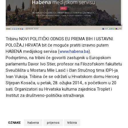
Tribinu NOVI POLITIČKI ODNOS EU PREMA BIH I USTAVNI
POLOŽAJ HRVATA bit će moguće pratiti izravno putem
HABENA medijskog servisa (
www.habena.ba
).
Podsjetimo, na tribini će govoriti zastupnik u Europskom
parlamentu Davor Ivo Stier, profesor na Filozofskom fakultetu
Sveučilišta u Mostaru Mile Lasić i član Stručnog tima IDPI-ja
Ivan Vukoja. Tribina će se održati u Hrvatskom domu Herceg
Stjepan Kosača, u petak, 28. ožujka 2014., s početkom u 20
sati. Organizatori su Hrvatska kulturna zajednica Troplet i
Institut za društveno-politička istraživanja.
OZNAKE
habena
prijenos
tribina