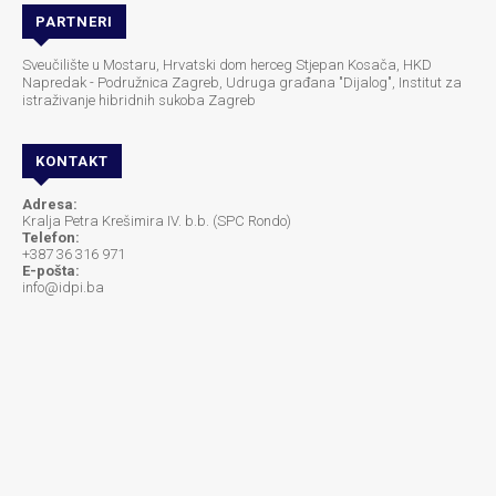
PARTNERI
Sveučilište u Mostaru, Hrvatski dom herceg Stjepan Kosača, HKD
Napredak - Podružnica Zagreb, Udruga građana "Dijalog", Institut za
istraživanje hibridnih sukoba Zagreb
KONTAKT
Adresa:
Kralja Petra Krešimira IV. b.b. (SPC Rondo)
Telefon:
+387 36 316 971
E-pošta:
info@idpi.ba