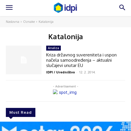
Naslovna
Oznake
Katalonija
Katalonija
Analiza
Kriza državnog suvereniteta i uspon
načela samoodređenja – aktualni
slučajevi unutar EU
IDPI / Uredništvo
-
12. 2. 2014.
- Advertisement -
Must Read