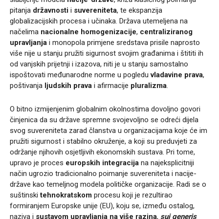
pitanja
državnosti
i
suvereniteta
, te ekspanzija
globalizacijskih procesa i učinaka. Država utemeljena na
načelima
nacionalne homogenizacije
,
centraliziranog
upravljanja
i monopola primjene sredstava prisile naprosto
više nije u stanju pružiti sigurnost svojim građanima i štititi ih
od vanjskih prijetnji i izazova, niti je u stanju samostalno
ispoštovati međunarodne norme u pogledu
vladavine prava
,
poštivanja
ljudskih prava
i afirmacije
pluralizma
.
O bitno izmijenjenim globalnim okolnostima dovoljno govori
činjenica da su države spremne svojevoljno se odreći dijela
svog suvereniteta zarad članstva u organizacijama koje će im
pružiti sigurnost i stabilno okruženje, a koji su preduvjeti za
održanje njihovih osjetljivih ekonomskih sustava. Pri tome,
upravo je proces
europskih integracija
na najeksplicitniji
način ugrozio tradicionalno poimanje suvereniteta i nacije-
države kao temeljnog modela političke organizacije. Radi se o
suštinski
tehnokratskom
procesu koji je rezultirao
formiranjem Europske unije (EU), koju se, između ostalog,
naziva i
sustavom upravljanja na više razina
,
sui generis