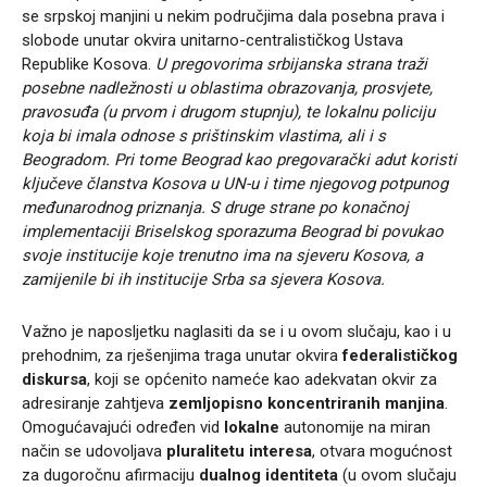
se srpskoj manjini u nekim područjima dala posebna prava i
slobode unutar okvira unitarno-centralističkog Ustava
Republike Kosova.
U pregovorima srbijanska strana traži
posebne nadležnosti u oblastima obrazovanja, prosvjete,
pravosuđa (u prvom i drugom stupnju), te lokalnu policiju
koja bi imala odnose s prištinskim vlastima, ali i s
Beogradom. Pri tome Beograd kao pregovarački adut koristi
ključeve članstva Kosova u UN-u i time njegovog potpunog
međunarodnog priznanja. S druge strane po konačnoj
implementaciji Briselskog sporazuma Beograd bi povukao
svoje institucije koje trenutno ima na sjeveru Kosova, a
zamijenile bi ih institucije Srba sa sjevera Kosova.
Važno je naposljetku naglasiti da se i u ovom slučaju, kao i u
prehodnim, za rješenjima traga unutar okvira
federalističkog
diskursa
, koji se općenito nameće kao adekvatan okvir za
adresiranje zahtjeva
zemljopisno koncentriranih manjina
.
Omogućavajući određen vid
lokalne
autonomije na miran
način se udovoljava
pluralitetu interesa
, otvara mogućnost
za dugoročnu afirmaciju
dualnog identiteta
(u ovom slučaju