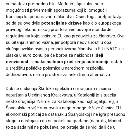
su sastavu prethodno bile. Međutim, špekulira se o
mogućnosti privremenih sporazuma koji bi omogućili
tranziciju ka punopravnom članstvu. Osim toga, pretpostavlja
se da su ove dvije
potencijalne države
kao dio europskoga
pravnog i ekonomskog prostora već usvojile standarde i
regulativu na kojoj insistira EU kao preduvjetu za članstvo. Ova
su pitanja iznimno važna, jer potpora neovisnosti u oba
slučaja uvelike ovisi o perspektivama članstva u EU i NATO-u i
ulaska u euro zonu, pa će borba za naklonost
ideji
neovisnosti
ili
maksimalnom proširenju autonomije
ostati
u središtu političke polemike u narednom razdoblju.
Jednostavno, nema prostora za neku treću alternativu.
Dok se u slučaju Škotske špekulira o mogućim rizicima
napuštanja Ujedinjenog Kraljevstva, u Kataloniji je situacija
nešto drugačija. Naime, za Kataloniju kao najbogatiju regiju
Španjolske s više stanovnika nego mnoge države članice EU,
ekonomski poticaj za ostanak u Španjolskoj i ne igra presudnu
ulogu u nastojanju da se pokoleba građane (naprotiv, Madrid
to za sada niti ne pokušava, pa ostaje da se vidi da li će u