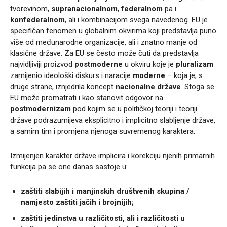
tvorevinom,
supranacionalnom
,
federalnom
pa i
konfederalnom
, ali i kombinacijom svega navedenog. EU je
specifičan fenomen u globalnim okvirima koji predstavlja puno
više od međunarodne organizacije, ali i znatno manje od
klasične države. Za EU se često može čuti da predstavlja
najvidljiviji proizvod
postmoderne
u okviru koje je
pluralizam
zamijenio ideološki diskurs i naracije
moderne
– koja je, s
druge strane, iznjedrila koncept
nacionalne države
. Stoga se
EU može promatrati i kao stanovit odgovor na
postmodernizam
pod kojim se u političkoj teoriji i teoriji
države podrazumijeva eksplicitno i implicitno slabljenje države,
a samim tim i promjena njenoga suvremenog karaktera.
Izmijenjen karakter države implicira i korekciju njenih primarnih
funkcija pa se one danas sastoje u:
zaštiti slabijih i manjinskih društvenih skupina /
namjesto zaštiti jačih i brojnijih;
zaštiti jedinstva u različitosti, ali i različitosti u