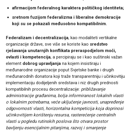
afirmacijom federalnog karaktera političkog identiteta;
sretnom fuzijom federalizma i liberalne demokracije
koji su se pokazali međusobno kompatibilnim.
Federalizam i decentralizacija
, kao modaliteti vertikalne
organizacije države, sve više se koriste kao
sredstvo
rješavanja unutarnjih konflikata preraspodjelom moći,
ovlasti i kompetencija
, a percipiraju se i kao suštinski važan
element
dobrog upravljanja
na kojem insistiraju i
međunarodne organizacije poput Svjetske banke i drugih
međunarodnih donatora koji traže transparentniju i učinkovitiju
implementaciju dodijeljenih sredstava i niz drugih prednosti
kompatibilnih procesu decentralizacije:
približavanje
administracije građanima, bolja informiranost lokalnih vlasti
o lokalnim potrebama, veće uključenje javnosti, unapređenje
odgovornosti vlasti, horizontalna kompeticija koja doprinosi
učinkovitijem korištenju resursa, rasterećenje centralnih
vlasti u pogledu rutinskih poslova što otvara prostor
bavljenju esencijalnim pitanjima, razvoj i smanjenje