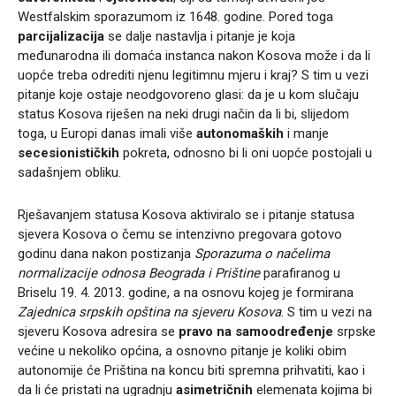
Westfalskim sporazumom iz 1648. godine. Pored toga
parcijalizacija
se dalje nastavlja i pitanje je koja
međunarodna ili domaća instanca nakon Kosova može i da li
uopće treba odrediti njenu legitimnu mjeru i kraj? S tim u vezi
pitanje koje ostaje neodgovoreno glasi: da je u kom slučaju
status Kosova riješen na neki drugi način da li bi, slijedom
toga, u Europi danas imali više
autonomaških
i manje
secesionističkih
pokreta, odnosno bi li oni uopće postojali u
sadašnjem obliku.
Rješavanjem statusa Kosova aktiviralo se i pitanje statusa
sjevera Kosova o čemu se intenzivno pregovara gotovo
godinu dana nakon postizanja
Sporazuma o načelima
normalizacije odnosa Beograda i Prištine
parafiranog u
Briselu 19. 4. 2013. godine, a na osnovu kojeg je formirana
Zajednica srpskih opština na sjeveru Kosova
. S tim u vezi na
sjeveru Kosova adresira se
pravo na
samoodređenje
srpske
većine u nekoliko općina, a osnovno pitanje je koliki obim
autonomije će Priština na koncu biti spremna prihvatiti, kao i
da li će pristati na ugradnju
asimetričnih
elemenata kojima bi