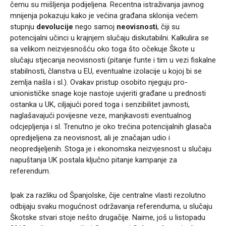
čemu su mišljenja podijeljena. Recentna istraživanja javnog
mnijenja pokazuju kako je većina građana sklonija većem
stupnju
devolucije
nego samoj
neovisnosti
, čiji su
potencijalni učinci u krajnjem slučaju diskutabilni. Kalkulira se
sa velikom neizvjesnošću oko toga što očekuje Škote u
slučaju stjecanja neovisnosti (pitanje funte i tim u vezi fiskalne
stabilnosti, članstva u EU, eventualne izolacije u kojoj bi se
zemlja našla i sl.). Ovakav pristup osobito njeguju pro-
unionističke snage koje nastoje uvjeriti građane u prednosti
ostanka u UK, ciljajući pored toga i senzibilitet javnosti,
naglašavajući povijesne veze, manjkavosti eventualnog
odcjepljenja i sl. Trenutno je oko trećina potencijalnih glasača
opredijeljena za neovisnost, ali je značajan udio i
neopredijeljenih. Stoga je i ekonomska neizvjesnost u slučaju
napuštanja UK postala ključno pitanje kampanje za
referendum.
Ipak za razliku od Španjolske, čije centralne vlasti rezolutno
odbijaju svaku mogućnost održavanja referenduma, u slučaju
Škotske stvari stoje nešto drugačije. Naime, još u listopadu