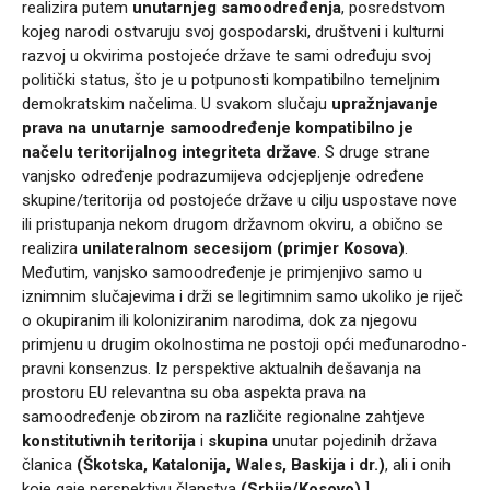
realizira putem
unutarnjeg samoodređenja
, posredstvom
kojeg narodi ostvaruju svoj gospodarski, društveni i kulturni
razvoj u okvirima postojeće države te sami određuju svoj
politički status, što je u potpunosti kompatibilno temeljnim
demokratskim načelima. U svakom slučaju
upražnjavanje
prava na unutarnje samoodređenje kompatibilno je
načelu teritorijalnog integriteta države
. S druge strane
vanjsko određenje podrazumijeva odcjepljenje određene
skupine/teritorija od postojeće države u cilju uspostave nove
ili pristupanja nekom drugom državnom okviru, a obično se
realizira
unilateralnom secesijom (primjer Kosova)
.
Međutim, vanjsko samoodređenje je primjenjivo samo u
iznimnim slučajevima i drži se legitimnim samo ukoliko je riječ
o okupiranim ili koloniziranim narodima, dok za njegovu
primjenu u drugim okolnostima ne postoji opći međunarodno-
pravni konsenzus. Iz perspektive aktualnih dešavanja na
prostoru EU relevantna su oba aspekta prava na
samoodređenje obzirom na različite regionalne zahtjeve
konstitutivnih teritorija
i
skupina
unutar pojedinih država
članica
(Škotska, Katalonija, Wales, Baskija i dr.)
, ali i onih
koje gaje perspektivu članstva
(Srbija/Kosovo).
]