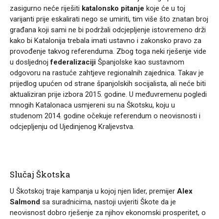
zasigurno neće riješiti
katalonsko pitanje
koje će u toj
varijanti prije eskalirati nego se umiriti, tim više što znatan broj
građana koji sami ne bi podržali odcjepljenje istovremeno drži
kako bi Katalonija trebala imati ustavno i zakonsko pravo za
provođenje takvog referenduma. Zbog toga neki rješenje vide
u dosljednoj
federalizaciji
Španjolske kao sustavnom
odgovoru na rastuće zahtjeve regionalnih zajednica. Takav je
prijedlog upućen od strane španjolskih socijalista, ali neće biti
aktualiziran prije izbora 2015. godine. U međuvremenu pogledi
mnogih Katalonaca usmjereni su na Škotsku, koju u
studenom 2014. godine očekuje referendum o neovisnosti i
odcjepljenju od Ujedinjenog Kraljevstva.
Slučaj Škotska
U Škotskoj traje kampanja u kojoj njen lider, premijer
Alex
Salmond
sa suradnicima, nastoji uvjeriti Škote da je
neovisnost dobro rješenje za njihov ekonomski prosperitet, o