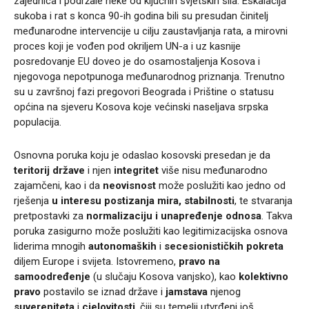
zajednica i podržale neke od ključnih svjetskih sila. Eskalacija
sukoba i rat s konca 90-ih godina bili su presudan činitelj
međunarodne intervencije u cilju zaustavljanja rata, a mirovni
proces koji je vođen pod okriljem UN-a i uz kasnije
posredovanje EU doveo je do osamostaljenja Kosova i
njegovoga nepotpunoga međunarodnog priznanja. Trenutno
su u završnoj fazi pregovori Beograda i Prištine o statusu
općina na sjeveru Kosova koje većinski naseljava srpska
populacija.
Osnovna poruka koju je odaslao kosovski presedan je da
teritorij države
i njen
integritet
više nisu međunarodno
zajamčeni, kao i da
neovisnost
može poslužiti kao jedno od
rješenja
u interesu postizanja mira, stabilnosti
, te stvaranja
pretpostavki za
normalizaciju i unapređenje odnosa
. Takva
poruka zasigurno može poslužiti kao legitimizacijska osnova
liderima mnogih
autonomaških
i
secesionističkih pokreta
diljem Europe i svijeta. Istovremeno,
pravo na
samoodređenje
(u slučaju Kosova vanjsko), kao
kolektivno
pravo
postavilo se iznad države i
jamstava
njenog
suvereniteta
i
cjelovitosti
, čiji su temelji utvrđeni još