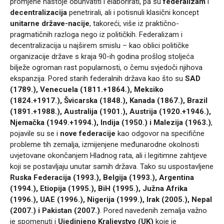
promjene nastoje obuhvatiti i elaborirati, pa su
federalizam
i
decentralizacija
penetrirali, ali i potisnuli klasični koncept
unitarne
države-nacije
, takoreći, više iz praktično-
pragmatičnih razloga nego iz političkih. Federalizam i
decentralizacija u najširem smislu – kao oblici političke
organizacije države s kraja 90-ih godina prošlog stoljeća
bilježe ogroman rast popularnosti, o čemu svjedoči njihova
ekspanzija. Pored starih federalnih država kao što su
SAD
(1789.), Venecuela (1811.+1864.), Meksiko
(1824.+1917.), Švicarska (1848.), Kanada (1867.
), Brazil
(1891.+1988.), Australija (1901.), Austrija (1920.+1946.),
Njemačka (1949.+1994.), Indija (1950.) i Malezija (1963.)
,
pojavile su se i
nove federacije
kao odgovor na specifične
probleme tih zemalja, izmijenjene međunarodne okolnosti
uvjetovane okončanjem Hladnog rata, ali i legitimne zahtjeve
koji se postavljaju unutar samih država. Tako su uspostavljene
Ruska Federacija (1993.), Belgija (1993.), Argentina
(1994.), Etiopija (1995.), BiH (1995.), Južna Afrika
(1996.), UAE (1996.), Nigerija (1999.), Irak (2005.), Nepal
(2007.) i Pakistan (2007.)
. Pored navedenih zemalja važno
je spomenuti i
Ujedinjeno Kraljevstvo (UK)
koje je