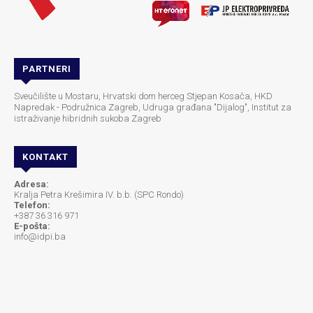
PARTNERI
Sveučilište u Mostaru, Hrvatski dom herceg Stjepan Kosača, HKD
Napredak - Podružnica Zagreb, Udruga građana "Dijalog", Institut za
istraživanje hibridnih sukoba Zagreb
KONTAKT
Adresa:
Kralja Petra Krešimira IV. b.b. (SPC Rondo)
Telefon:
+387 36 316 971
E-pošta:
info@idpi.ba