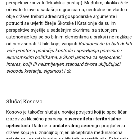
perspektivi zauzeti fleksibilniji pristup). Međutim, ukoliko žele
očuvati države u sadašnjim granicama, centralne će vlasti u
obje države trebati adresirati gospodarske argumente i
potruditi se uvjeriti žitelje Škotske i Katalonije da su im
perspektive svjetlije u sadašnjim okvirima, sa stupnjem
autonomije koji se po bitnim elementima u praksi i ne razlikuje
od neovisnosti. U bilo kojoj varijanti
Katalonci će trebati dobiti
veći prostor u području kontrole i upravljanja poreznim i
ekonomskim politikama, a Škoti jamstva za neposredni
interes, bolji ili neizmijenjen standard života uključujući
slobodu kretanja, sigurnost i dr.
Slučaj Kosovo
Kosovo je također slučaj u novijoj povijesti koji je specifičan
izazov za klasično poimanje
suvereniteta
i
teritorijalne
cjelovitosti
. Radi se o
unilateralnoj secesiji
i proglašenju
države koju je u značajnoj mjeri akceptirala međunarodna