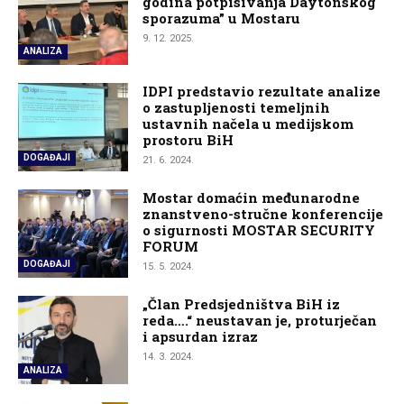
godina potpisivanja Daytonskog
sporazuma” u Mostaru
9. 12. 2025.
ANALIZA
IDPI predstavio rezultate analize
o zastupljenosti temeljnih
ustavnih načela u medijskom
prostoru BiH
DOGAĐAJI
21. 6. 2024.
Mostar domaćin međunarodne
znanstveno-stručne konferencije
o sigurnosti MOSTAR SECURITY
FORUM
DOGAĐAJI
15. 5. 2024.
„Član Predsjedništva BiH iz
reda….“ neustavan je, proturječan
i apsurdan izraz
14. 3. 2024.
ANALIZA