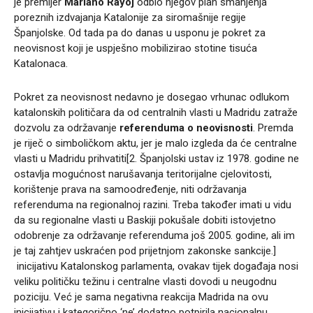
je premijer
Mariano Rayoj
odbio njegov plan smanjenja
poreznih izdvajanja Katalonije za siromašnije regije
Španjolske. Od tada pa do danas u usponu je pokret za
neovisnost koji je uspješno mobilizirao stotine tisuća
Katalonaca.
Pokret za neovisnost nedavno je dosegao vrhunac odlukom
katalonskih političara da od centralnih vlasti u Madridu zatraže
dozvolu za održavanje
referenduma o neovisnosti
. Premda
je riječ o simboličkom aktu, jer je malo izgleda da će centralne
vlasti u Madridu prihvatiti[2. Španjolski ustav iz 1978. godine ne
ostavlja mogućnost narušavanja teritorijalne cjelovitosti,
korištenje prava na samoodređenje, niti održavanja
referenduma na regionalnoj razini. Treba također imati u vidu
da su regionalne vlasti u Baskiji pokušale dobiti istovjetno
odobrenje za održavanje referenduma još 2005. godine, ali im
je taj zahtjev uskraćen pod prijetnjom zakonske sankcije.]
inicijativu Katalonskog parlamenta, ovakav tijek događaja nosi
veliku političku težinu i centralne vlasti dovodi u neugodnu
poziciju. Već je sama negativna reakcija Madrida na ovu
inicijativu i kategorično ‘ne’ dodatno potpirila nacionalnu