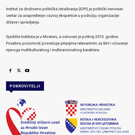
Institut za društveno-politička istraživanja (IDPI) je politički neovisan
centar za unapređenje i razvoj ekspertize u području organizacije
države i upravljanja.
Sjedište Instituta je u Mostaru, a osnovan je potkraj 2013. godine.
Posebnu pozornost posvećuje pitanjima relevantnim za BiH i očuvanje
njenoga multikulturalnog i multinacionalnog karaktera.
POKROVITELJI