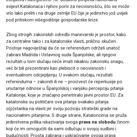
svijest Katalonaca i njihov poriv za neovisnošću, što se može
vrlo lako preliti i na druge zemlje EU čije je jedinstvo još uvijek
pod pritiskom višegodišnje gospodarske krize.
Zbog strogih zakonskih odredbi manevarski je prostor, kako
za centralne tako i za katalonske vlasti, prilično skučen.
Postoje nagovještaji da će se referendum održati unatoč
zabrani Madrida i Ustavnog suda Španjolske, ali njegovi
rezultati u tom slučaju neće imati nikakvu zakonsku snagu,
već bi bili prezentirani kao plebiscit o neovisnosti i
eventualnom odcjepljenju. U svakom slučaju, rezultati
referenduma – zakoniti ili ne – proizvest će reperkusije po
unutarnje odnose u Španjolskoj i vanjsku percepciju pitanja
Katalonije, koje je značajno penetriralo javni prostor EU. Za
katalonske su političare ova pitanja svakako pitanja
o(p)stanka na vlasti jer svoju poziciju strateški grade na
nacionalnim pitanjima. S druge strane, Kataloncima se pruža
jedinstvena prilika iskazivanja svoga
prava na slobodu
činom
koji će im omogućiti da sami odlučuju o svojoj sudbini i
budućnosti. Prosta zabrana i uskraćivanje ovoga prava