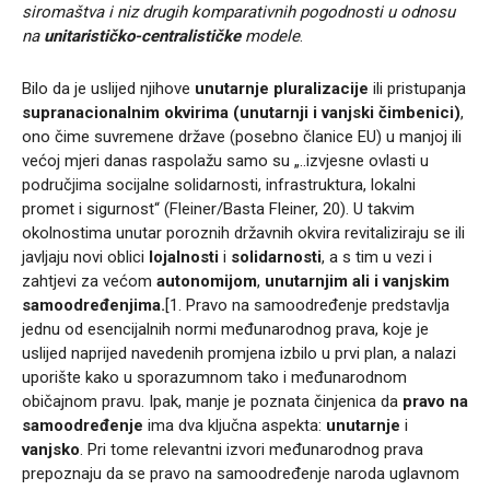
siromaštva i niz drugih komparativnih pogodnosti u odnosu
na
unitarističko-centralističke
modele
.
Bilo da je uslijed njihove
unutarnje
pluralizacije
ili pristupanja
supranacionalnim okvirima
(unutarnji i vanjski čimbenici)
,
ono čime suvremene države (posebno članice EU) u manjoj ili
većoj mjeri danas raspolažu samo su „..izvjesne ovlasti u
područjima socijalne solidarnosti, infrastruktura, lokalni
promet i sigurnost“ (Fleiner/Basta Fleiner, 20). U takvim
okolnostima unutar poroznih državnih okvira revitaliziraju se ili
javljaju novi oblici
lojalnosti
i
solidarnosti
, a s tim u vezi i
zahtjevi za većom
autonomijom
,
unutarnjim ali i vanjskim
samoodređenjima.
[1. Pravo na samoodređenje predstavlja
jednu od esencijalnih normi međunarodnog prava, koje je
uslijed naprijed navedenih promjena izbilo u prvi plan, a nalazi
uporište kako u sporazumnom tako i međunarodnom
običajnom pravu. Ipak, manje je poznata činjenica da
pravo na
samoodređenje
ima dva ključna aspekta:
unutarnje
i
vanjsko
. Pri tome relevantni izvori međunarodnog prava
prepoznaju da se pravo na samoodređenje naroda uglavnom