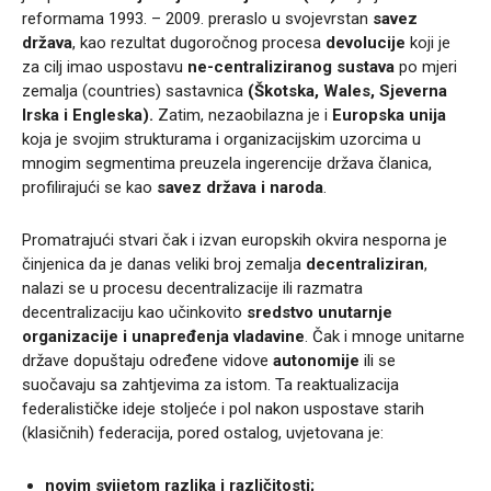
reformama 1993. – 2009. preraslo u svojevrstan
savez
država
, kao rezultat dugoročnog procesa
devolucije
koji je
za cilj imao uspostavu
ne-centraliziranog sustava
po mjeri
zemalja (countries) sastavnica
(Škotska, Wales, Sjeverna
Irska i Engleska).
Zatim, nezaobilazna je i
Europska unija
koja je svojim strukturama i organizacijskim uzorcima u
mnogim segmentima preuzela ingerencije država članica,
profilirajući se kao
savez država i naroda
.
Promatrajući stvari čak i izvan europskih okvira nesporna je
činjenica da je danas veliki broj zemalja
decentraliziran
,
nalazi se u procesu decentralizacije ili razmatra
decentralizaciju kao učinkovito
sredstvo unutarnje
organizacije i unapređenja vladavine
. Čak i mnoge unitarne
države dopuštaju određene vidove
autonomije
ili se
suočavaju sa zahtjevima za istom. Ta reaktualizacija
federalističke ideje stoljeće i pol nakon uspostave starih
(klasičnih) federacija, pored ostalog, uvjetovana je:
novim svijetom razlika i različitosti;