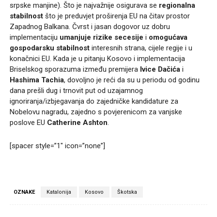
srpske manjine). Što je najvažnije osigurava se
regionalna
stabilnost
što je preduvjet proširenja EU na čitav prostor
Zapadnog Balkana. Čvrst i jasan dogovor uz dobru
implementaciju
umanjuje rizike secesije
i
omogućava
gospodarsku stabilnost
interesnih strana, cijele regije i u
konačnici EU. Kada je u pitanju Kosovo i implementacija
Briselskog sporazuma između premijera
Ivice Dačića
i
Hashima Tachia
, dovoljno je reći da su u periodu od godinu
dana prešli dug i trnovit put od uzajamnog
ignoriranja/izbjegavanja do zajedničke kandidature za
Nobelovu nagradu, zajedno s povjerenicom za vanjske
poslove EU
Catherine Ashton
.
[spacer style=”1″ icon=”none”]
OZNAKE
Katalonija
Kosovo
Škotska