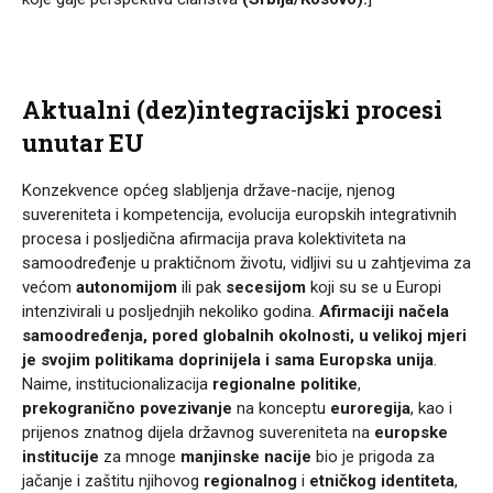
Aktualni (dez)integracijski procesi
unutar EU
Konzekvence općeg slabljenja države-nacije, njenog
suvereniteta i kompetencija, evolucija europskih integrativnih
procesa i posljedična afirmacija prava kolektiviteta na
samoodređenje u praktičnom životu, vidljivi su u zahtjevima za
većom
autonomijom
ili pak
secesijom
koji su se u Europi
intenzivirali u posljednjih nekoliko godina.
Afirmaciji načela
samoodređenja, pored globalnih okolnosti, u velikoj mjeri
je svojim politikama doprinijela i sama Europska unija
.
Naime, institucionalizacija
regionalne politike
,
prekogranično povezivanje
na konceptu
euroregija
, kao i
prijenos znatnog dijela državnog suvereniteta na
europske
institucije
za mnoge
manjinske nacije
bio je prigoda za
jačanje i zaštitu njihovog
regionalnog
i
etničkog identiteta
,