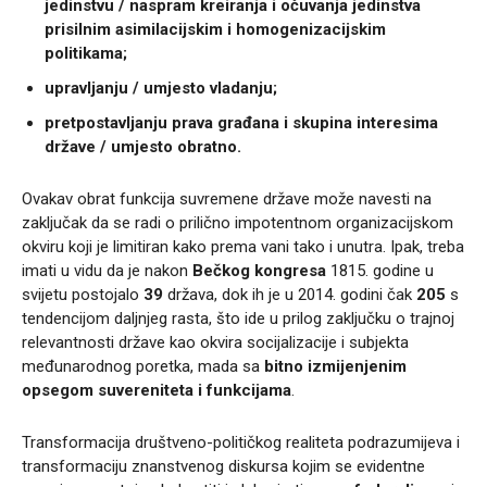
jedinstvu / naspram kreiranja i očuvanja jedinstva
prisilnim asimilacijskim i homogenizacijskim
politikama;
upravljanju / umjesto vladanju;
pretpostavljanju prava građana i skupina interesima
države / umjesto obratno.
Ovakav obrat funkcija suvremene države može navesti na
zaključak da se radi o prilično impotentnom organizacijskom
okviru koji je limitiran kako prema vani tako i unutra.
Ipak, treba
imati u vidu da je nakon
Bečkog kongresa
1815. godine u
svijetu postojalo
39
država, dok ih je u
2014. godini čak
205
s
tendencijom daljnjeg rasta, što ide u prilog zaključku o trajnoj
relevantnosti države kao okvira socijalizacije i subjekta
međunarodnog poretka, mada sa
bitno izmijenjenim
opsegom suvereniteta i funkcijama
.
Transformacija društveno-političkog realiteta podrazumijeva i
transformaciju znanstvenog diskursa kojim se evidentne