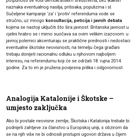
potpunosti se vodi demokratskim sredstvima, bez ikakvih
naznaka eventualnog nasilja, pritisaka, populizma i sl.
Sučeljene kampanje ‘za’ i ‘protiv’ referenduma vode se
stručno, uz mnogo
konsultacija, peticija i javnih debata
kojima se nastoji uključiti što šira javnost. Britanska javnost u
cjelini hrabro se i mirno suočava sa ovim velikim izazovom: u
javnoj polemici akcentuiraju se praktične prednosti i nedostaci
eventualne škotske neovisnosti, na temelju čega građani
trebaju donijeti racionalnu odluku u njihovom najboljem
interesu, na referendumu koji će se održati 18. rujna 2014.
godine. Za to im je pružena povijesna prilika i odgovornost.
Analogija Katalonije i Škotske –
umjesto zaključka
Ako bi postale neovisne zemlje, Škotska i Katalonija trebale bi
podnijeti zahtjeve za članstvo u Europskoj uniji, s obzirom da
se na njih više ne bi odnosili pristupni ugovori država u čijem