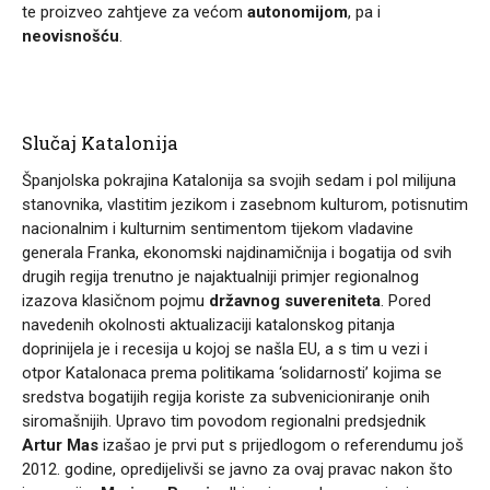
te proizveo zahtjeve za većom
autonomijom
, pa i
neovisnošću
.
Slučaj Katalonija
Španjolska pokrajina Katalonija sa svojih sedam i pol milijuna
stanovnika, vlastitim jezikom i zasebnom kulturom, potisnutim
nacionalnim i kulturnim sentimentom tijekom vladavine
generala Franka, ekonomski najdinamičnija i bogatija od svih
drugih regija
trenutno je najaktualniji primjer regionalnog
izazova klasičnom pojmu
državnog suvereniteta
. Pored
navedenih okolnosti aktualizaciji katalonskog pitanja
doprinijela je i recesija u kojoj se našla EU, a s tim u vezi i
otpor Katalonaca prema politikama ‘solidarnosti’ kojima se
sredstva bogatijih regija koriste za subvenicioniranje onih
siromašnijih. Upravo tim povodom regionalni predsjednik
Artur Mas
izašao je prvi put s prijedlogom o referendumu još
2012. godine, opredijelivši se javno za ovaj pravac nakon što