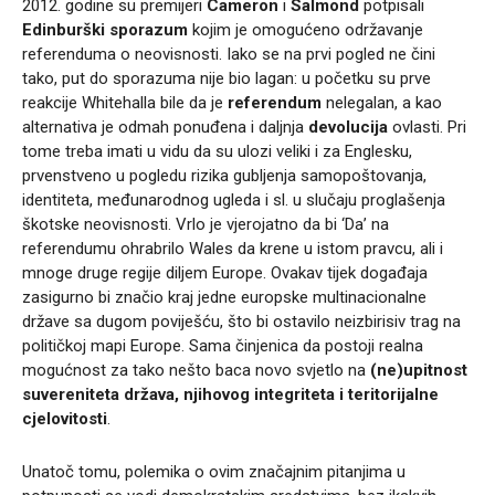
2012. godine su premijeri
Cameron
i
Salmond
potpisali
Edinburški sporazum
kojim je omogućeno održavanje
referenduma o neovisnosti. Iako se na prvi pogled ne čini
tako, put do sporazuma nije bio lagan: u početku su prve
reakcije Whitehalla bile da je
referendum
nelegalan, a kao
alternativa je odmah ponuđena i daljnja
devolucija
ovlasti. Pri
tome treba imati u vidu da su ulozi veliki i za Englesku,
prvenstveno u pogledu rizika gubljenja samopoštovanja,
identiteta, međunarodnog ugleda i sl. u slučaju proglašenja
škotske neovisnosti. Vrlo je vjerojatno da bi ‘Da’ na
referendumu ohrabrilo Wales da krene u istom pravcu, ali i
mnoge druge regije diljem Europe. Ovakav tijek događaja
zasigurno bi značio kraj jedne europske multinacionalne
države sa dugom poviješću, što bi ostavilo neizbirisiv trag na
političkoj mapi Europe. Sama činjenica da postoji realna
mogućnost za tako nešto baca novo svjetlo na
(ne)upitnost
suvereniteta država, njihovog integriteta i teritorijalne
cjelovitosti
.
Unatoč tomu, polemika o ovim značajnim pitanjima u