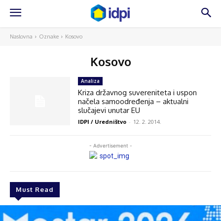
Naslovna
Oznake
Kosovo
Kosovo
Analiza
Kriza državnog suvereniteta i uspon
načela samoodređenja – aktualni
slučajevi unutar EU
IDPI / Uredništvo
-
12. 2. 2014.
- Advertisement -
Must Read