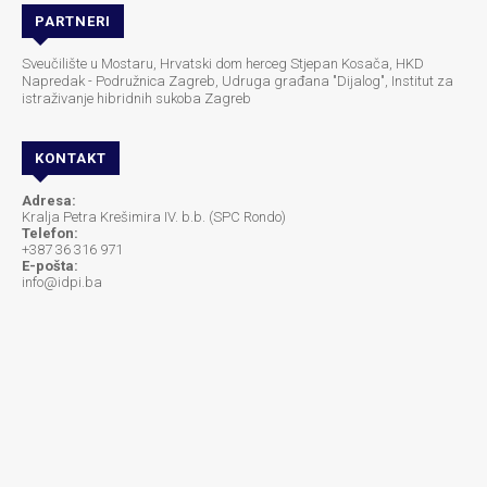
PARTNERI
Sveučilište u Mostaru, Hrvatski dom herceg Stjepan Kosača, HKD
Napredak - Podružnica Zagreb, Udruga građana "Dijalog", Institut za
istraživanje hibridnih sukoba Zagreb
KONTAKT
Adresa:
Kralja Petra Krešimira IV. b.b. (SPC Rondo)
Telefon:
+387 36 316 971
E-pošta:
info@idpi.ba