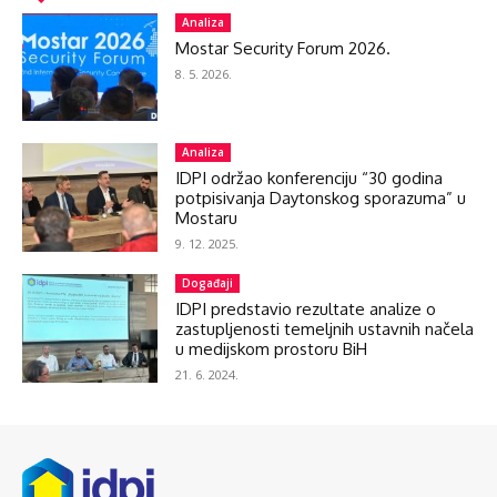
Analiza
Mostar Security Forum 2026.
8. 5. 2026.
Analiza
IDPI održao konferenciju “30 godina
potpisivanja Daytonskog sporazuma” u
Mostaru
9. 12. 2025.
Događaji
IDPI predstavio rezultate analize o
zastupljenosti temeljnih ustavnih načela
u medijskom prostoru BiH
21. 6. 2024.