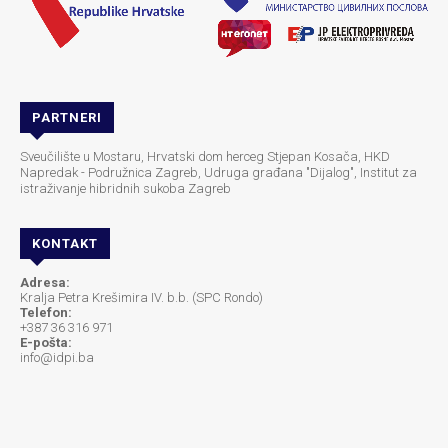
PARTNERI
Sveučilište u Mostaru, Hrvatski dom herceg Stjepan Kosača, HKD
Napredak - Podružnica Zagreb, Udruga građana "Dijalog", Institut za
istraživanje hibridnih sukoba Zagreb
KONTAKT
Adresa:
Kralja Petra Krešimira IV. b.b. (SPC Rondo)
Telefon:
+387 36 316 971
E-pošta:
info@idpi.ba