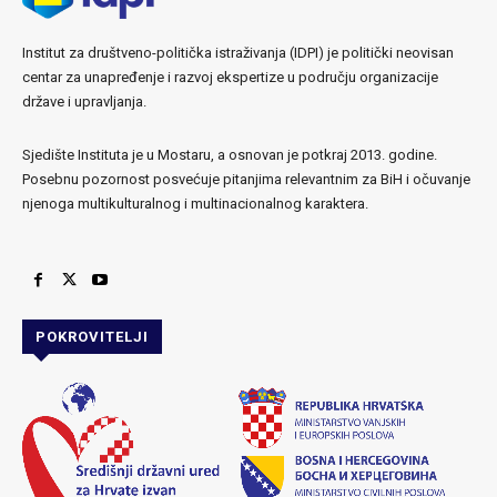
Institut za društveno-politička istraživanja (IDPI) je politički neovisan
centar za unapređenje i razvoj ekspertize u području organizacije
države i upravljanja.
Sjedište Instituta je u Mostaru, a osnovan je potkraj 2013. godine.
Posebnu pozornost posvećuje pitanjima relevantnim za BiH i očuvanje
njenoga multikulturalnog i multinacionalnog karaktera.
POKROVITELJI