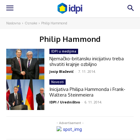
Naslovna
Oznake
Philip Hammond
Philip Hammond
IDPI u medijima
Njemačko-britansku inicijativu treba
shvatiti krajnje ozbiljno
Josip Blažević
-
7. 11. 2014.
Novosti
Inicijativa Philipa Hammonda i Frank-
Waltera Steinmeiera
IDPI / Uredništvo
-
6. 11. 2014.
- Advertisement -