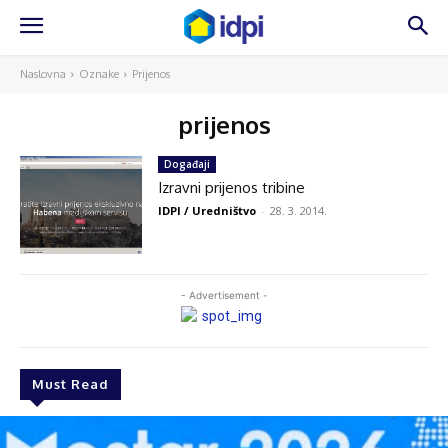
Naslovna
Oznake
Prijenos
prijenos
Događaji
Izravni prijenos tribine
IDPI / Uredništvo
-
28. 3. 2014.
- Advertisement -
Must Read