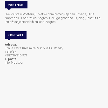
PARTNERI
Sveučilište u Mostaru, Hrvatski dom herceg Stjepan Kosača, HKD
Napredak - Podružnica Zagreb, Udruga građana "Dijalog", Institut za
istraživanje hibridnih sukoba Zagreb
KONTAKT
Adresa:
Kralja Petra Krešimira IV. b.b. (SPC Rondo)
Telefon:
+387 36 316 971
E-pošta:
info@idpi.ba