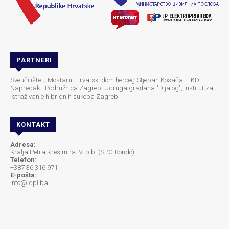
PARTNERI
Sveučilište u Mostaru, Hrvatski dom herceg Stjepan Kosača, HKD
Napredak - Podružnica Zagreb, Udruga građana "Dijalog", Institut za
istraživanje hibridnih sukoba Zagreb
KONTAKT
Adresa:
Kralja Petra Krešimira IV. b.b. (SPC Rondo)
Telefon:
+387 36 316 971
E-pošta:
info@idpi.ba