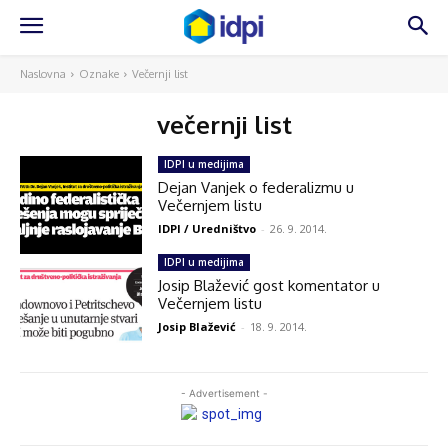
Naslovna
Oznake
Večernji list
večernji list
IDPI u medijima
Dejan Vanjek o federalizmu u
Večernjem listu
IDPI / Uredništvo
-
26. 9. 2014.
IDPI u medijima
Josip Blažević gost komentator u
Večernjem listu
Josip Blažević
-
18. 9. 2014.
- Advertisement -