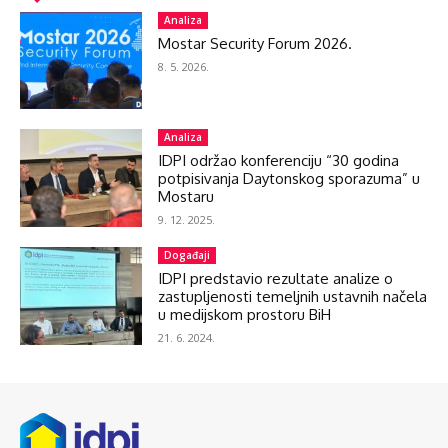
Analiza
Mostar Security Forum 2026.
8. 5. 2026.
Analiza
IDPI održao konferenciju “30 godina
potpisivanja Daytonskog sporazuma” u
Mostaru
9. 12. 2025.
Događaji
IDPI predstavio rezultate analize o
zastupljenosti temeljnih ustavnih načela
u medijskom prostoru BiH
21. 6. 2024.