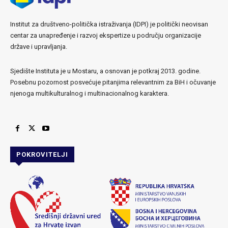
Institut za društveno-politička istraživanja (IDPI) je politički neovisan
centar za unapređenje i razvoj ekspertize u području organizacije
države i upravljanja.
Sjedište Instituta je u Mostaru, a osnovan je potkraj 2013. godine.
Posebnu pozornost posvećuje pitanjima relevantnim za BiH i očuvanje
njenoga multikulturalnog i multinacionalnog karaktera.
POKROVITELJI