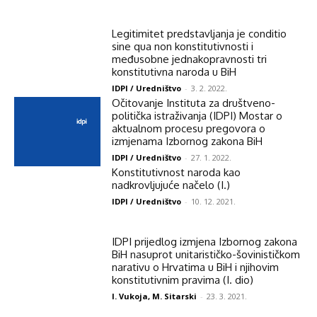
Legitimitet predstavljanja je conditio
sine qua non konstitutivnosti i
međusobne jednakopravnosti tri
konstitutivna naroda u BiH
IDPI / Uredništvo
-
3. 2. 2022.
Očitovanje Instituta za društveno-
politička istraživanja (IDPI) Mostar o
aktualnom procesu pregovora o
izmjenama Izbornog zakona BiH
IDPI / Uredništvo
-
27. 1. 2022.
Konstitutivnost naroda kao
nadkrovljujuće načelo (I.)
IDPI / Uredništvo
-
10. 12. 2021.
IDPI prijedlog izmjena Izbornog zakona
BiH nasuprot unitarističko-šovinističkom
narativu o Hrvatima u BiH i njihovim
konstitutivnim pravima (I. dio)
I. Vukoja, M. Sitarski
-
23. 3. 2021.