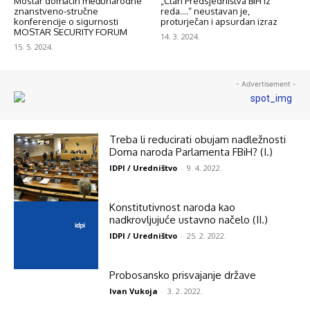
Mostar domaćin međunarodne
„Član Predsjedništva BiH iz
znanstveno-stručne
reda….“ neustavan je,
konferencije o sigurnosti
proturječan i apsurdan izraz
MOSTAR SECURITY FORUM
14. 3. 2024.
15. 5. 2024.
- Advertisement -
Treba li reducirati obujam nadležnosti
Doma naroda Parlamenta FBiH? (I.)
IDPI / Uredništvo
-
9. 4. 2022.
Konstitutivnost naroda kao
nadkrovljujuće ustavno načelo (II.)
IDPI / Uredništvo
-
25. 2. 2022.
Probosansko prisvajanje države
Ivan Vukoja
-
3. 2. 2022.