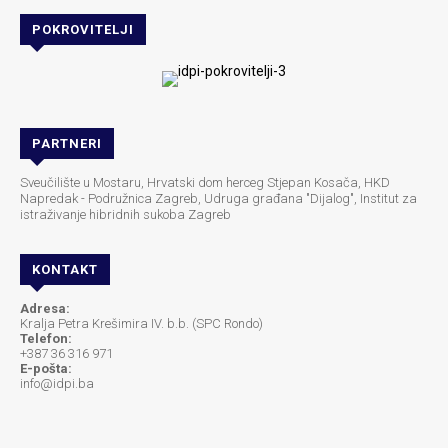
POKROVITELJI
PARTNERI
Sveučilište u Mostaru, Hrvatski dom herceg Stjepan Kosača, HKD
Napredak - Podružnica Zagreb, Udruga građana "Dijalog", Institut za
istraživanje hibridnih sukoba Zagreb
KONTAKT
Adresa:
Kralja Petra Krešimira IV. b.b. (SPC Rondo)
Telefon:
+387 36 316 971
E-pošta:
info@idpi.ba