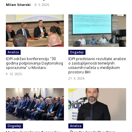
Milan Sitarski
-
8. 5. 2026.
Analiza
Događaji
IDPI održao konferenciju “30
IDPI predstavio rezultate analize
godina potpisivanja Daytonskog
o zastupljenosti temeljnih
sporazuma” u Mostaru
ustavnih načela u medijskom
prostoru BiH
9. 12. 2025.
21. 6. 2024.
Događaji
Analiza