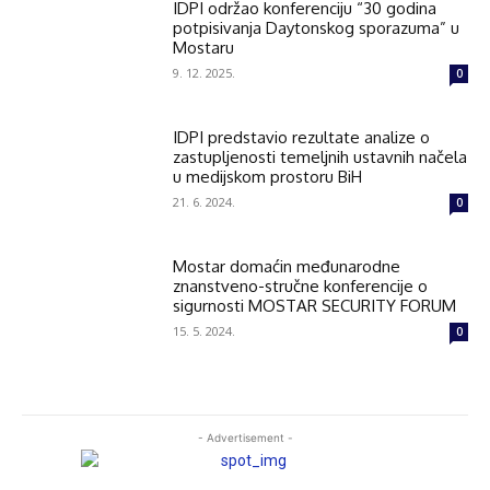
IDPI održao konferenciju “30 godina
potpisivanja Daytonskog sporazuma” u
Mostaru
9. 12. 2025.
0
IDPI predstavio rezultate analize o
zastupljenosti temeljnih ustavnih načela
u medijskom prostoru BiH
21. 6. 2024.
0
Mostar domaćin međunarodne
znanstveno-stručne konferencije o
sigurnosti MOSTAR SECURITY FORUM
15. 5. 2024.
0
- Advertisement -