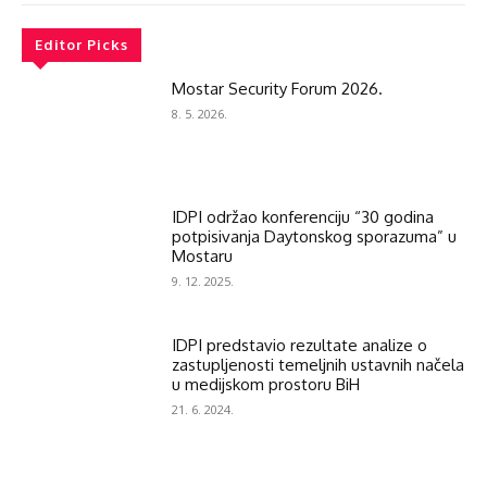
Editor Picks
Mostar Security Forum 2026.
8. 5. 2026.
IDPI održao konferenciju “30 godina
potpisivanja Daytonskog sporazuma” u
Mostaru
9. 12. 2025.
IDPI predstavio rezultate analize o
zastupljenosti temeljnih ustavnih načela
u medijskom prostoru BiH
21. 6. 2024.