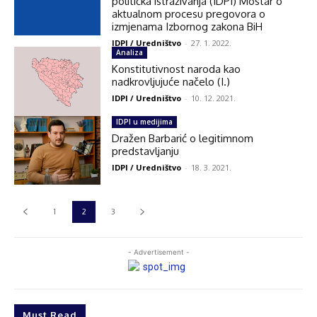
politička istraživanja (IDPI) Mostar o
aktualnom procesu pregovora o
izmjenama Izbornog zakona BiH
IDPI / Uredništvo
-
27. 1. 2022.
Analiza
Konstitutivnost naroda kao
nadkrovljujuće načelo (I.)
IDPI / Uredništvo
-
10. 12. 2021.
IDPI u medijima
Dražen Barbarić o legitimnom
predstavljanju
IDPI / Uredništvo
-
18. 3. 2021.
1
2
3
- Advertisement -
Must Read