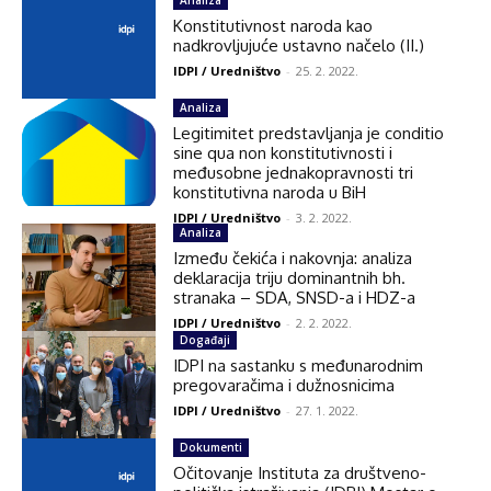
Konstitutivnost naroda kao
nadkrovljujuće ustavno načelo (II.)
IDPI / Uredništvo
-
25. 2. 2022.
Analiza
Legitimitet predstavljanja je conditio
sine qua non konstitutivnosti i
međusobne jednakopravnosti tri
konstitutivna naroda u BiH
IDPI / Uredništvo
-
3. 2. 2022.
Analiza
Između čekića i nakovnja: analiza
deklaracija triju dominantnih bh.
stranaka – SDA, SNSD-a i HDZ-a
IDPI / Uredništvo
-
2. 2. 2022.
Događaji
IDPI na sastanku s međunarodnim
pregovaračima i dužnosnicima
IDPI / Uredništvo
-
27. 1. 2022.
Dokumenti
Očitovanje Instituta za društveno-