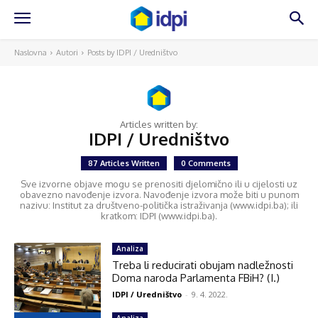
Naslovna
Autori
Posts by IDPI / Uredništvo
Articles written by:
IDPI / Uredništvo
87 Articles Written
0 Comments
Sve izvorne objave mogu se prenositi djelomično ili u cijelosti uz
obavezno navođenje izvora. Navođenje izvora može biti u punom
nazivu: Institut za društveno-politička istraživanja (www.idpi.ba); ili
kratkom: IDPI (www.idpi.ba).
Analiza
Treba li reducirati obujam nadležnosti
Doma naroda Parlamenta FBiH? (I.)
IDPI / Uredništvo
-
9. 4. 2022.
Analiza