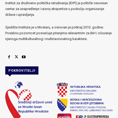
Institut za društveno-politička istraživanja (IDPI) je politički neovisan
centar za unapređenje i razvoj ekspertize u području organizacije
države i upravljanja.
Sjedište Instituta je u Mostaru, a osnovan je potkraj 2013. godine.
Posebnu pozornost posvećuje pitanjima relevantnim za BiH i očuvanje
njenoga multikulturalnog i multinacionalnog karaktera.
POKROVITELJI