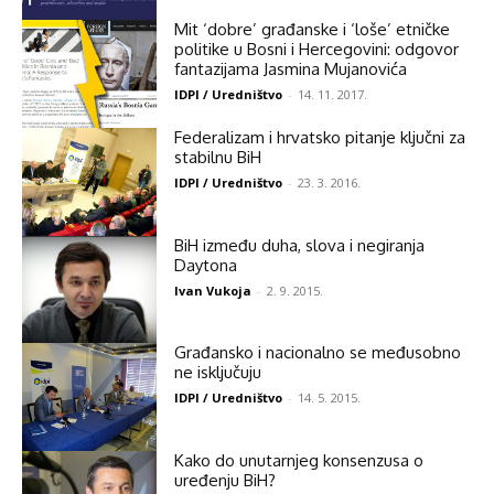
Mit ‘dobre’ građanske i ‘loše’ etničke
politike u Bosni i Hercegovini: odgovor
fantazijama Jasmina Mujanovića
IDPI / Uredništvo
-
14. 11. 2017.
Federalizam i hrvatsko pitanje ključni za
stabilnu BiH
IDPI / Uredništvo
-
23. 3. 2016.
BiH između duha, slova i negiranja
Daytona
Ivan Vukoja
-
2. 9. 2015.
Građansko i nacionalno se međusobno
ne isključuju
IDPI / Uredništvo
-
14. 5. 2015.
Kako do unutarnjeg konsenzusa o
uređenju BiH?