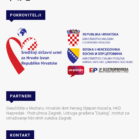
POKROVITELJI
PARTNERI
Sveučilište u Mostaru, Hrvatski dom herceg Stjepan Kosača, HKD
Napredak - Podružnica Zagreb, Udruga građana "Dijalog", Institut za
istraživanje hibridnih sukoba Zagreb
KONTAKT