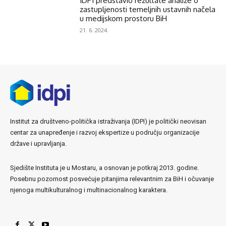
IDPI predstavio rezultate analize o
zastupljenosti temeljnih ustavnih načela
u medijskom prostoru BiH
21. 6. 2024.
Institut za društveno-politička istraživanja (IDPI) je politički neovisan
centar za unapređenje i razvoj ekspertize u području organizacije
države i upravljanja.
Sjedište Instituta je u Mostaru, a osnovan je potkraj 2013. godine.
Posebnu pozornost posvećuje pitanjima relevantnim za BiH i očuvanje
njenoga multikulturalnog i multinacionalnog karaktera.