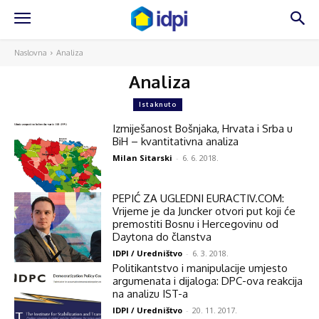
Naslovna
Analiza
Analiza
Istaknuto
Izmiješanost Bošnjaka, Hrvata i Srba u
BiH – kvantitativna analiza
Milan Sitarski
-
6. 6. 2018.
PEPIĆ ZA UGLEDNI EURACTIV.COM:
Vrijeme je da Juncker otvori put koji će
premostiti Bosnu i Hercegovinu od
Daytona do članstva
IDPI / Uredništvo
-
6. 3. 2018.
Politikantstvo i manipulacije umjesto
argumenata i dijaloga: DPC-ova reakcija
na analizu IST-a
IDPI / Uredništvo
-
20. 11. 2017.