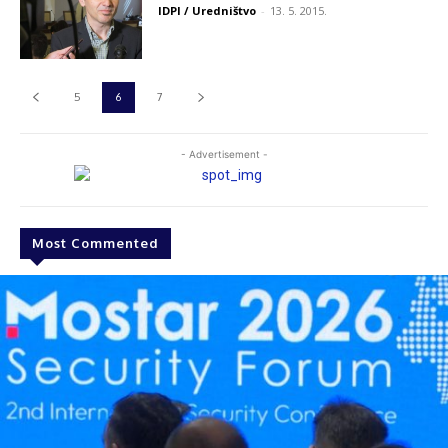
IDPI / Uredništvo
-
13. 5. 2015.
5
6
7
- Advertisement -
Most Commented