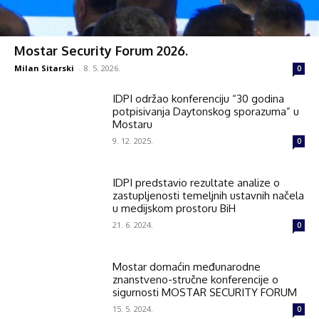
Mostar Security Forum 2026.
Milan Sitarski
-
8. 5. 2026.
0
IDPI održao konferenciju “30 godina
potpisivanja Daytonskog sporazuma” u
Mostaru
9. 12. 2025.
0
IDPI predstavio rezultate analize o
zastupljenosti temeljnih ustavnih načela
u medijskom prostoru BiH
21. 6. 2024.
0
Mostar domaćin međunarodne
znanstveno-stručne konferencije o
sigurnosti MOSTAR SECURITY FORUM
15. 5. 2024.
0