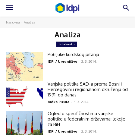
Naslovna
Analiza
Analiza
Istaknuto
Po(r)uke kurdskog pitanja
IDPI / Uredništvo
-
3. 3. 2014.
Vanjska politika SAD-a prema Bosni i
Hercegovini i regionalnom okruženju od
1991. do danas
Boško Picula
-
3. 3. 2014.
Ogled o specifičnostima vanjske
politike u federalnim državama: lekcije
za BiH
IDPI / Uredništvo
-
3. 3. 2014.