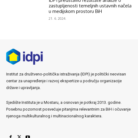
IDPI predstavio rezultate analize o
zastupljenosti temeljnih ustavnih načela
u medijskom prostoru BiH
21. 6. 2024.
Institut za društveno-politička istraživanja (IDPI) je politički neovisan
centar za unapređenje i razvoj ekspertize u području organizacije
države i upravljanja.
Sjedište Instituta je u Mostaru, a osnovan je potkraj 2013. godine.
Posebnu pozornost posvećuje pitanjima relevantnim za BiH i očuvanje
njenoga multikulturalnog i multinacionalnog karaktera.