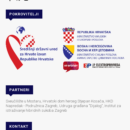
POKROVITELJI
PARTNERI
Sveučilište u Mostaru, Hrvatski dom herceg Stjepan Kosača, HKD
Napredak - Podružnica Zagreb, Udruga građana "Dijalog", Institut za
istraživanje hibridnih sukoba Zagreb
KONTAKT