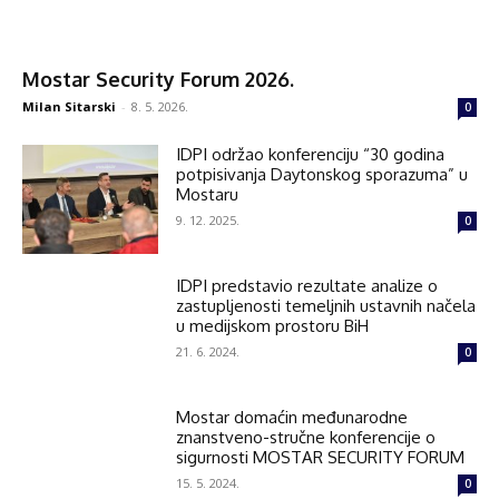
Mostar Security Forum 2026.
Milan Sitarski
-
8. 5. 2026.
0
IDPI održao konferenciju “30 godina
potpisivanja Daytonskog sporazuma” u
Mostaru
9. 12. 2025.
0
IDPI predstavio rezultate analize o
zastupljenosti temeljnih ustavnih načela
u medijskom prostoru BiH
21. 6. 2024.
0
Mostar domaćin međunarodne
znanstveno-stručne konferencije o
sigurnosti MOSTAR SECURITY FORUM
15. 5. 2024.
0