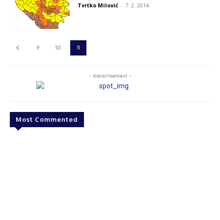
Tvrtko Milović
-
7. 2. 2014.
9
10
11
- Advertisement -
Most Commented