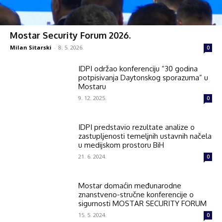
Mostar Security Forum 2026.
Milan Sitarski
-
8. 5. 2026.
0
IDPI održao konferenciju “30 godina
potpisivanja Daytonskog sporazuma” u
Mostaru
9. 12. 2025.
0
IDPI predstavio rezultate analize o
zastupljenosti temeljnih ustavnih načela
u medijskom prostoru BiH
21. 6. 2024.
0
Mostar domaćin međunarodne
znanstveno-stručne konferencije o
sigurnosti MOSTAR SECURITY FORUM
15. 5. 2024.
0