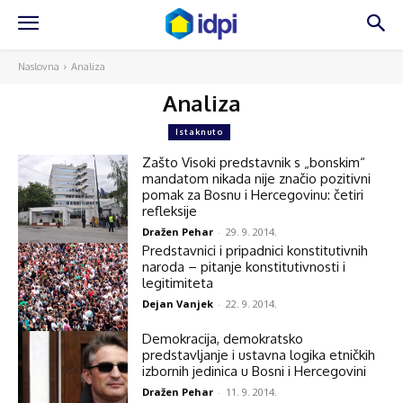
Naslovna
Analiza
Analiza
Istaknuto
Zašto Visoki predstavnik s „bonskim“
mandatom nikada nije značio pozitivni
pomak za Bosnu i Hercegovinu: četiri
refleksije
Dražen Pehar
-
29. 9. 2014.
Predstavnici i pripadnici konstitutivnih
naroda – pitanje konstitutivnosti i
legitimiteta
Dejan Vanjek
-
22. 9. 2014.
Demokracija, demokratsko
predstavljanje i ustavna logika etničkih
izbornih jedinica u Bosni i Hercegovini
Dražen Pehar
-
11. 9. 2014.