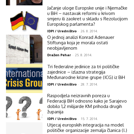
Jačanje uloge Europske unije i Njemačke
u BiH – nastavak reformi u krivom
smjeru ili zaokret u skladu s Rezolucijom
Europskog parlamenta?
IDPI / Uredništvo
-
26. 8. 2014.
O jednoj analizi Konrad Adenauer
Stiftunga koja je morala ostati
neobjavljenom
Dražen Pehar
-
25. 8. 2014.
Tri federalne jedinice za tri političke
zajednice – izlazna strategija
Međunarodne krizne grupe (ICG) iz BiH
IDPI / Uredništvo
-
28. 7. 2014.
Raspodjela neizravnih poreza u
Federaciji BiH odnosno kako je Sarajevo
dobilo 1,2 milijarde KM prihoda drugih
županija
IDPI / Uredništvo
-
15. 7. 2014.
Utjecaj europskih integracija na model
političke organizacije zemalja članica (I.)