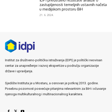
IDPI predstavio rezultate analize o
zastupljenosti temeljnih ustavnih načela
u medijskom prostoru BiH
21. 6. 2024.
Institut za društveno-politička istraživanja (IDPI) je politički neovisan
centar za unapređenje i razvoj ekspertize u području organizacije
države i upravljanja.
Sjedište Instituta je u Mostaru, a osnovan je potkraj 2013. godine.
Posebnu pozornost posvećuje pitanjima relevantnim za BiH i očuvanje
njenoga multikulturalnog i multinacionalnog karaktera.