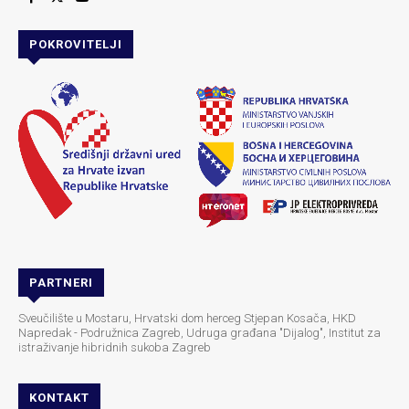
POKROVITELJI
PARTNERI
Sveučilište u Mostaru, Hrvatski dom herceg Stjepan Kosača, HKD
Napredak - Podružnica Zagreb, Udruga građana "Dijalog", Institut za
istraživanje hibridnih sukoba Zagreb
KONTAKT