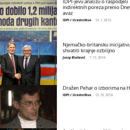
IDPI-jevu analizu o raspodjeli
indirektnih poreza prenio Dne
avaz
IDPI / Uredništvo
-
14. 1. 2015.
Njemačko-britansku inicijativ
shvatiti krajnje ozbiljno
Josip Blažević
-
7. 11. 2014.
Dražen Pehar o izborima na 
IDPI / Uredništvo
-
13. 10. 2014.