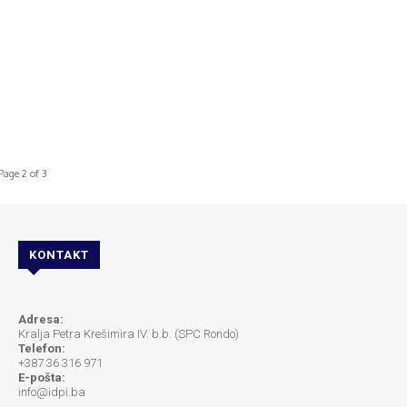
Page 2 of 3
KONTAKT
Adresa:
Kralja Petra Krešimira IV. b.b. (SPC Rondo)
Telefon:
+387 36 316 971
E-pošta:
info@idpi.ba