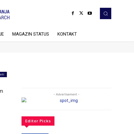
JE
MAGAZIN STATUS
KONTAKT
sti
im
- Advertisement -
Editor Picks