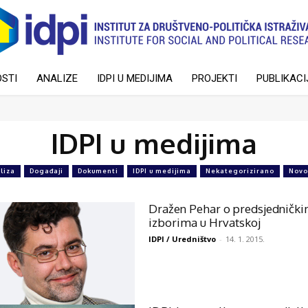
STI
ANALIZE
IDPI U MEDIJIMA
PROJEKTI
PUBLIKACI
IDPI u medijima
liza
Događaji
Dokumenti
IDPI u medijima
Nekategorizirano
Novo
Dražen Pehar o predsjedničk
izborima u Hrvatskoj
IDPI / Uredništvo
-
14. 1. 2015.