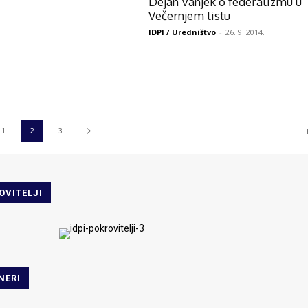
Dejan Vanjek o federalizmu u
Večernjem listu
IDPI / Uredništvo
-
26. 9. 2014.
1
2
3
OVITELJI
NERI