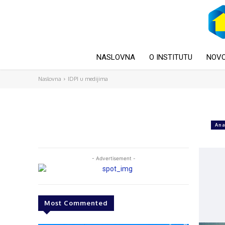
NASLOVNA
O INSTITUTU
NOVO
Naslovna
IDPI u medijima
Ana
- Advertisement -
Most Commented