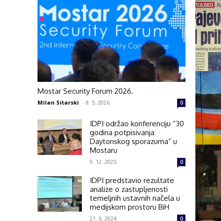
Mostar Security Forum 2026.
Milan Sitarski
-
8. 5. 2026.
0
IDPI održao konferenciju “30
godina potpisivanja
Daytonskog sporazuma” u
Mostaru
9. 12. 2025.
0
IDPI predstavio rezultate
analize o zastupljenosti
temeljnih ustavnih načela u
medijskom prostoru BiH
21. 6. 2024.
0